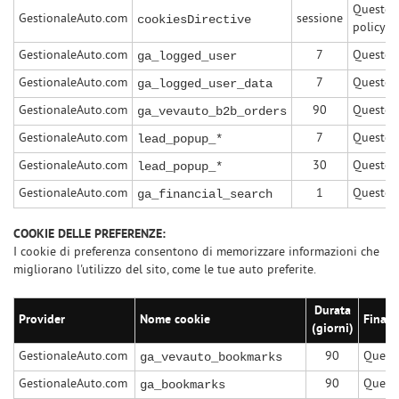
Questo c
GestionaleAuto.com
sessione
cookiesDirective
policy s
GestionaleAuto.com
7
Questo c
ga_logged_user
GestionaleAuto.com
7
Questo c
ga_logged_user_data
GestionaleAuto.com
90
Questo c
ga_vevauto_b2b_orders
GestionaleAuto.com
7
Questo c
lead_popup_*
GestionaleAuto.com
30
Questo c
lead_popup_*
GestionaleAuto.com
1
Questo c
ga_financial_search
COOKIE DELLE PREFERENZE:
I cookie di preferenza consentono di memorizzare informazioni che
migliorano l'utilizzo del sito, come le tue auto preferite.
Durata
Provider
Nome cookie
Finali
(giorni)
GestionaleAuto.com
90
Questo
ga_vevauto_bookmarks
GestionaleAuto.com
90
Questo
ga_bookmarks