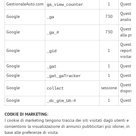
GestionaleAuto.com
1
Questo c
ga_view_counter
Questo c
Google
730
_ga
analisi 
Questo c
Google
730
_ga_#
alla prim
Questo c
Google
1
report a
_gid
visitan
Google
1
Questo c
_gat
Google
1
Questo c
_gat_gaTracker
Questo c
Google
sessione
collect
disposit
Google
1
Questo c
_dc_gtm_UA-#
COOKIE DI MARKETING:
I cookie di marketing tengono traccia dei siti visitati dagli utenti e
consentono la visualizzazione di annunci pubblicitari più idonei, in
base alle preferenze di visita.