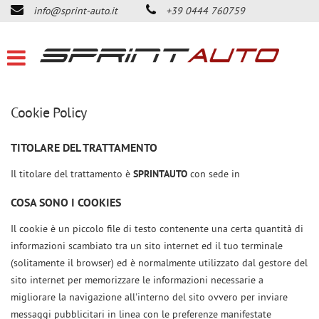
info@sprint-auto.it
+39 0444 760759
HOME
LISTA VEICOLI
ACQUISTIAMO USATO
Cookie Policy
DICONO DI NOI
TITOLARE DEL TRATTAMENTO
Il titolare del trattamento è
SPRINTAUTO
con sede in
CONTATTI
COSA SONO I COOKIES
NEWS
Il cookie è un piccolo file di testo contenente una certa quantità di
informazioni scambiato tra un sito internet ed il tuo terminale
(solitamente il browser) ed è normalmente utilizzato dal gestore del
AREA COMMERCIANTI
sito internet per memorizzare le informazioni necessarie a
migliorare la navigazione all'interno del sito ovvero per inviare
messaggi pubblicitari in linea con le preferenze manifestate