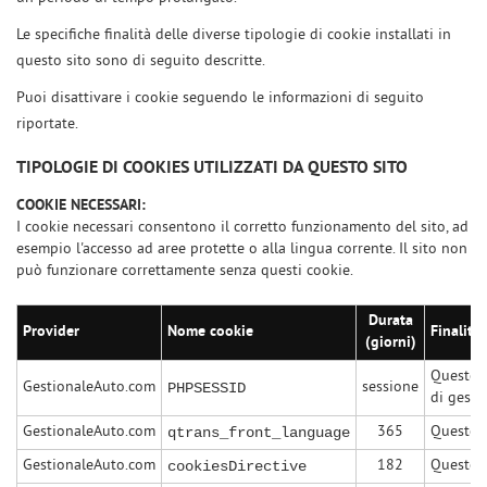
Le specifiche finalità delle diverse tipologie di cookie installati in
questo sito sono di seguito descritte.
Puoi disattivare i cookie seguendo le informazioni di seguito
riportate.
TIPOLOGIE DI COOKIES UTILIZZATI DA QUESTO SITO
COOKIE NECESSARI:
I cookie necessari consentono il corretto funzionamento del sito, ad
esempio l'accesso ad aree protette o alla lingua corrente. Il sito non
può funzionare correttamente senza questi cookie.
Durata
Provider
Nome cookie
Finalità
(giorni)
Questo c
GestionaleAuto.com
sessione
PHPSESSID
di gesti
GestionaleAuto.com
365
Questo c
qtrans_front_language
GestionaleAuto.com
182
Questo c
cookiesDirective