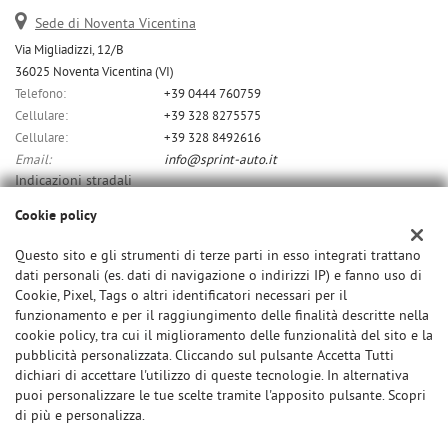
Sede di Noventa Vicentina
Via Migliadizzi, 12/B
36025 Noventa Vicentina (VI)
Telefono:
+39 0444 760759
Cellulare:
+39 328 8275575
Cellulare:
+39 328 8492616
Email:
info@sprint-auto.it
Indicazioni stradali
Cookie policy
Dati fiscali:
Questo sito e gli strumenti di terze parti in esso integrati trattano
dati personali (es. dati di navigazione o indirizzi IP) e fanno uso di
C.F/P.IVA:
Cookie, Pixel, Tags o altri identificatori necessari per il
01532370291
funzionamento e per il raggiungimento delle finalità descritte nella
cookie policy, tra cui il miglioramento delle funzionalità del sito e la
pubblicità personalizzata. Cliccando sul pulsante Accetta Tutti
dichiari di accettare l'utilizzo di queste tecnologie. In alternativa
puoi personalizzare le tue scelte tramite l'apposito pulsante. Scopri
di più e personalizza.