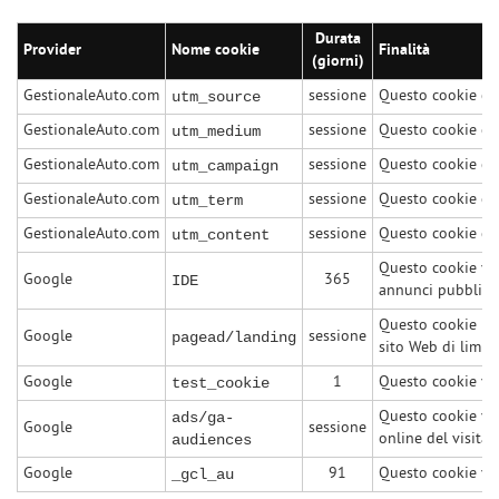
Durata
Provider
Nome cookie
Finalità
(giorni)
GestionaleAuto.com
sessione
Questo cookie def
utm_source
GestionaleAuto.com
sessione
Questo cookie def
utm_medium
GestionaleAuto.com
sessione
Questo cookie def
utm_campaign
GestionaleAuto.com
sessione
Questo cookie def
utm_term
GestionaleAuto.com
sessione
Questo cookie def
utm_content
Questo cookie vie
Google
365
IDE
annunci pubblicita
Questo cookie rac
Google
sessione
pagead/landing
sito Web di limit
Google
1
Questo cookie vien
test_cookie
Questo cookie vie
ads/ga-
Google
sessione
online del visitat
audiences
Google
91
Questo cookie vien
_gcl_au