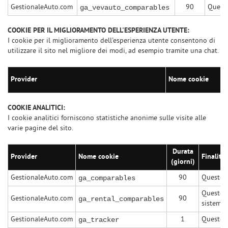
GestionaleAuto.com
90
Questo
ga_vevauto_comparables
COOKIE PER IL MIGLIORAMENTO DELL'ESPERIENZA UTENTE:
I cookie per il miglioramento dell'esperienza utente consentono di
utilizzare il sito nel migliore dei modi, ad esempio tramite una chat.
Provider
Nome cookie
COOKIE ANALITICI:
I cookie analitici forniscono statistiche anonime sulle visite alle
varie pagine del sito.
Durata
Provider
Nome cookie
Finalità
(giorni)
GestionaleAuto.com
90
Questo c
ga_comparables
Questo c
GestionaleAuto.com
90
ga_rental_comparables
sistema 
GestionaleAuto.com
1
Questo c
ga_tracker