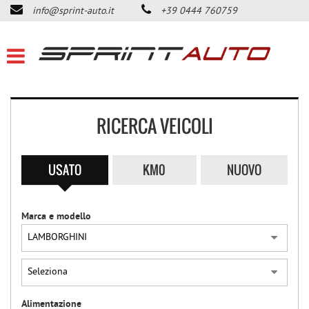
info@sprint-auto.it
+39 0444 760759
HOME
LISTA VEICOLI
ACQUISTIAMO USATO
RICERCA VEICOLI
DICONO DI NOI
USATO
KM0
NUOVO
CONTATTI
Marca e modello
NEWS
AREA COMMERCIANTI
Alimentazione