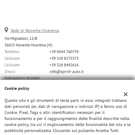
Sede di Noventa Vicentina
Via Migliadizzi, 12/B
36025 Noventa Vicentina (VI)
Telefono:
+39 0444 760759
Cellulare:
+39 328 8275575
Cellulare:
+39 328 8492616
Email:
info@sprint-auto.it
Indicazioni stradali
Cookie policy
Dati fiscali:
Questo sito e gli strumenti di terze parti in esso integrati trattano
dati personali (es. dati di navigazione o indirizzi IP) e fanno uso di
C.F/P.IVA:
Cookie, Pixel, Tags o altri identificatori necessari per il
01532370291
funzionamento e per il raggiungimento delle finalità descritte nella
cookie policy, tra cui il miglioramento delle funzionalità del sito e la
pubblicità personalizzata. Cliccando sul pulsante Accetta Tutti