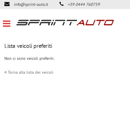
info@sprint-auto.it
+39 0444 760759
HOME
LISTA VEICOLI
ACQUISTIAMO USATO
Lista veicoli preferiti
Non ci sono veicoli preferiti.
DICONO DI NOI
Torna alla lista dei veicoli
CONTATTI
NEWS
AREA COMMERCIANTI