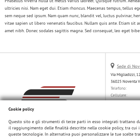
Phasellus viverra nulla ut metus varius laoreet. Quisque rutrum. Aenean
ultricies nisi. Nam eget dui. Etiam rhoncus. Maecenas tempus, tellus 
sem neque sed ipsum. Nam quam nunc, blandit vel, luctus pulvinar, hen
vitae sapien ut libero venenatis faucibus. Nullam quis ante. Etiam sit am
amet nibh. Donec sodales sagittis magna. Sed consequat, leo eget bib
Sede di Nov
Via Migliadizzi, 1
36025 Noventa Vi
Telefono:
Cellulare:
Cellulare:
Email:
Cookie policy
Indicazioni stra
Questo sito e gli strumenti di terze parti in esso integrati trattano da
il raggiungimento delle finalità descritte nella cookie policy, tra cui 
queste tecnologie. In alternativa puoi personalizzare le tue scelte tra