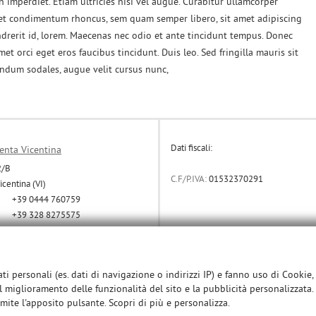
 imperdiet. Etiam ultricies nisi vel augue. Curabitur ullamcorper
eget condimentum rhoncus, sem quam semper libero, sit amet adipiscing
drerit id, lorem. Maecenas nec odio et ante tincidunt tempus. Donec
et orci eget eros faucibus tincidunt. Duis leo. Sed fringilla mauris sit
endum sodales, augue velit cursus nunc,
Dati fiscali:
enta Vicentina
2/B
C.F/P.IVA:
01532370291
centina (VI)
+39 0444 760759
+39 328 8275575
+39 328 8492616
info@sprint-auto.it
dali
ti personali (es. dati di navigazione o indirizzi IP) e fanno uso di Cookie,
il miglioramento delle funzionalità del sito e la pubblicità personalizzata. 
mite l'apposito pulsante. Scopri di più e personalizza.