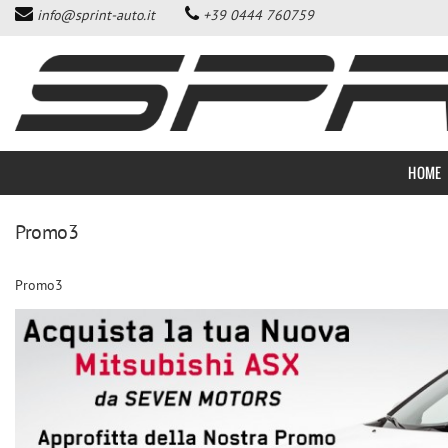
info@sprint-auto.it
+39 0444 760759
HOME
LISTA VEICOLI
ACQUISTIAMO USATO
HOME
DICONO DI NOI
Promo3
CONTATTI
Promo3
NEWS
AREA COMMERCIANTI