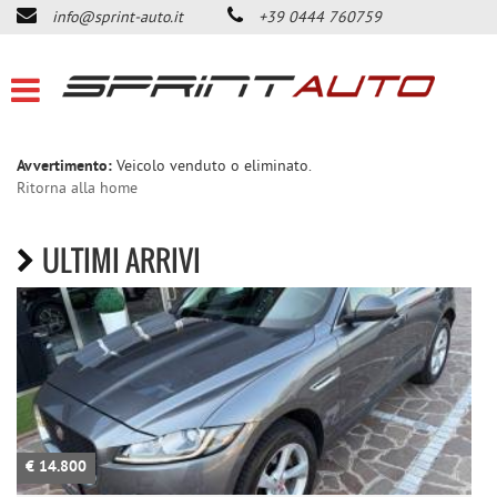
info@sprint-auto.it
+39 0444 760759
HOME
LISTA VEICOLI
ACQUISTIAMO USATO
Avvertimento:
Veicolo venduto o eliminato.
Ritorna alla home
DICONO DI NOI
ULTIMI ARRIVI
CONTATTI
NEWS
AREA COMMERCIANTI
€ 14.800
€