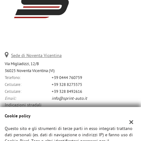
Sede di Noventa Vicentina
Via Migliadizzi, 12/B
36025 Noventa Vicentina (VI)
Telefono:
+39 0444 760759
Cellulare:
+39 328 8275575
Cellulare:
+39 328 8492616
Email:
info@sprint-auto.it
Indicazioni stradali
Cookie policy
Dati fiscali:
Questo sito e gli strumenti di terze parti in esso integrati trattano
dati personali (es. dati di navigazione o indirizzi IP) e fanno uso di