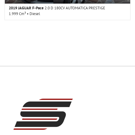
2019 JAGUAR F-Pace
2.0 D 180CV AUTOMATICA PRESTIGE
1.999 Cm³ • Diesel
159.000 Km • Cambio Automatico (8) • Grigio metallizzato • 5 Porte •
ABS • Airbag • Airbag laterali • Airbag Passeggero • Airbag testa •
Alzacristalli elettrici • Autoradio • Autoradio digitale • Bluetooth •
Boardcomputer • Bracciolo • Cerchi in lega • Chiusura centralizzata •
Climatizzatore • Climatizzatore automatico, 2 zone • Controllo
automatico clima • Controllo elettronico della corsia • Controllo
trazione • Cruise Control • ESP • Fari LED • Fari Xenon • Fendinebbia •
Filtro antiparticolato • Frenata d'emergenza assistita • Immobilizzatore
elettronico • Interni in pelle • Isofix • MP3 • Sedile posteriore
sdoppiato • Sedili sportivi • Sensore di luce • Sensore di pioggia •
Sensori di parcheggio posteriori • Servosterzo • Navigatore satellitare •
Specchietti laterali elettrici • Supporto lombare • Telecamera per
parcheggio assistito • Touch screen • Trazione integrale • USB •
Vivavoce • Volante in pelle