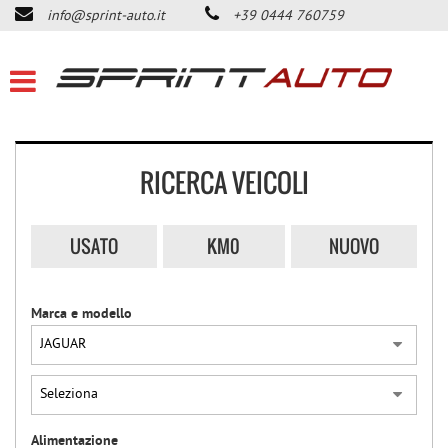
info@sprint-auto.it
+39 0444 760759
HOME
LISTA VEICOLI
ACQUISTIAMO USATO
RICERCA VEICOLI
DICONO DI NOI
USATO
KM0
NUOVO
CONTATTI
Marca e modello
NEWS
AREA COMMERCIANTI
Alimentazione