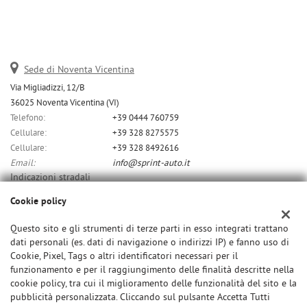
Sede di Noventa Vicentina
Via Migliadizzi, 12/B
36025 Noventa Vicentina (VI)
Telefono:
+39 0444 760759
Cellulare:
+39 328 8275575
Cellulare:
+39 328 8492616
Email:
info@sprint-auto.it
Indicazioni stradali
Cookie policy
Dati fiscali:
Questo sito e gli strumenti di terze parti in esso integrati trattano
dati personali (es. dati di navigazione o indirizzi IP) e fanno uso di
C.F/P.IVA:
Cookie, Pixel, Tags o altri identificatori necessari per il
01532370291
funzionamento e per il raggiungimento delle finalità descritte nella
cookie policy, tra cui il miglioramento delle funzionalità del sito e la
pubblicità personalizzata. Cliccando sul pulsante Accetta Tutti