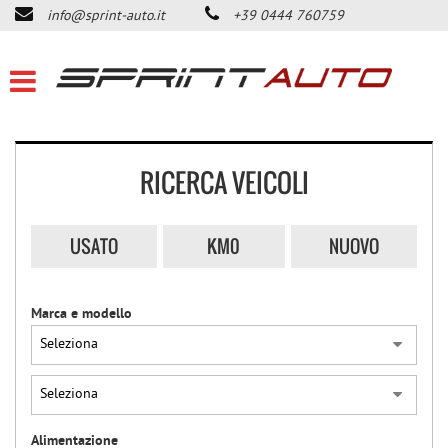
info@sprint-auto.it
+39 0444 760759
HOME
LISTA VEICOLI
ACQUISTIAMO USATO
RICERCA VEICOLI
DICONO DI NOI
USATO
KM0
NUOVO
CONTATTI
Marca e modello
NEWS
AREA COMMERCIANTI
Alimentazione