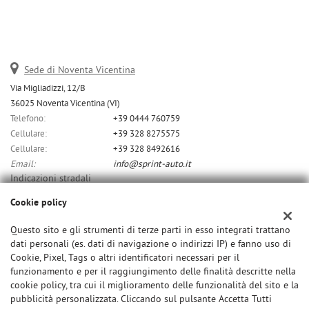
Sede di Noventa Vicentina
Via Migliadizzi, 12/B
36025 Noventa Vicentina (VI)
Telefono:
+39 0444 760759
Cellulare:
+39 328 8275575
Cellulare:
+39 328 8492616
Email:
info@sprint-auto.it
Indicazioni stradali
Cookie policy
Dati fiscali:
Questo sito e gli strumenti di terze parti in esso integrati trattano
dati personali (es. dati di navigazione o indirizzi IP) e fanno uso di
C.F/P.IVA:
Cookie, Pixel, Tags o altri identificatori necessari per il
01532370291
funzionamento e per il raggiungimento delle finalità descritte nella
cookie policy, tra cui il miglioramento delle funzionalità del sito e la
pubblicità personalizzata. Cliccando sul pulsante Accetta Tutti