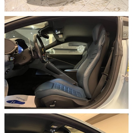
SPRINT AUTO
Per tutte le informazioni contattare:
SEDE: 0444/760759,
UFFICIO VENDITE E NOLEGGIO: VALENTINO 0039 328/8492616,
RESPONSABILE USATO: TOMMASO 0039 328/8275575.
Oppure visita il sito www.sprint-auto.it
Siamo in grado di reperire in brevissimo tempo qualsiasi tipo di
veicolo dal mercato Tedesco, secondo le specifiche ed i desideri del
cliente.
VISIBILE PRESSO LO SHOWROOM DI
NOVENTA VICENTINA, VIA MIGLIADIZZI 12/B.
Seguici anche su Facebook e Instagram / Follow us on Facebook
and Instagram