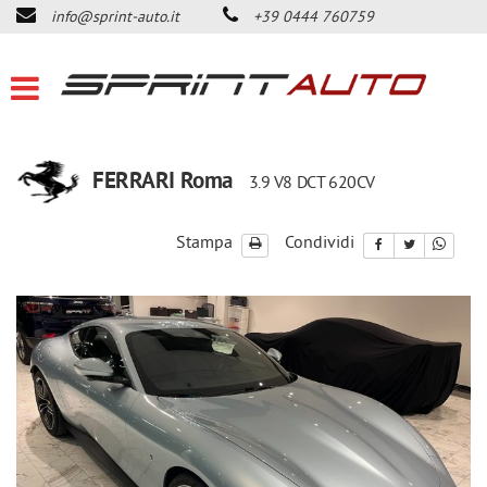
info@sprint-auto.it
+39 0444 760759
HOME
LISTA VEICOLI
ACQUISTIAMO USATO
FERRARI Roma
3.9 V8 DCT 620CV
DICONO DI NOI
Stampa
Condividi
CONTATTI
NEWS
AREA COMMERCIANTI