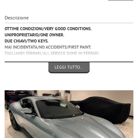
Descrizione
OTTIME CONDIZIONI/VERY GOOD CONDITIONS.
UNIPROPRIETARIO/ONE OWNER.
DUE CHIAVI/TWO KEYS.
MAI INCIDENTATA/NO ACCIDENTS/FIRST PAINT.
TAGLIANDI FERRARI/ALL SERVICE DONE IN FERRARI.
COSTRUZIONE/CONSTRUCTION 11-2020
LEGGI TUTTO...
OPTIONALS:
- ABS, ESP, AIR BAG,
- COMPUTER DI BORDO,
- FRENATA AUTOMATICA,
- CRUISE CONTROL,
- PELLE TOTALE BLU,
- PIANTO STERZO ELETTRICO,
- PPF ANTERIORE ORIGINALE,
- SEDILI SPORTIVI ELETTRICI CON MEMORIE,
- SPECCHIETTI ELETTRICI RICHIUDIBILI,
- CLIMATIZZATORE AUTOMATICO BI ZONA,