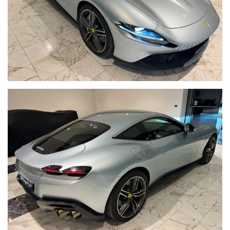
- VOLANTE IN PELLE MULTIFUNZIONE CON PADDLE,
- AUTORADIO DAB + USB + BT AUDIO,
- NAVIGATORE SATELLITARE CARTOGRAFICO,
- MANETTINO,
- SOSPENSIONI MAGNETIC RIDE,
- IMPIANTO AUDIO JBL,
- SENSORI DI PARCHEGGIO ANTERIORI E POSTERIORI,
- TELECAMERA 360 GRADI,
- FARI FULL LED MATRIX,
- CERCHI IN LEGA,
- SEDILI RISCALDABILI E VENTILATI,
- CHIUSURA CENTRALIZZATA CON TELECOMANDO.
PREZZO ESLCUSO DEL TRASFERIMENTO DI PROPRIETA' A CARICO
DELL'ACQUIRENTE.
EXPORT AVAILABLE, WE SPEAK ENGLISH/NOUS PARLE FRACAIS.
ANNUNCIO REALE, VETTURA DISPONIBILE IN SEDE, POTETE VENIRLA A
VEDERE, PROVARE E TOCCARE CON MANO.
PREZZO SENZA SORPRESE, NON LEGATO AD ALCUNA FORMA DI
FINANZIAMENTO O ALLA STIPULA DI UNA ASSICURAZIONE.