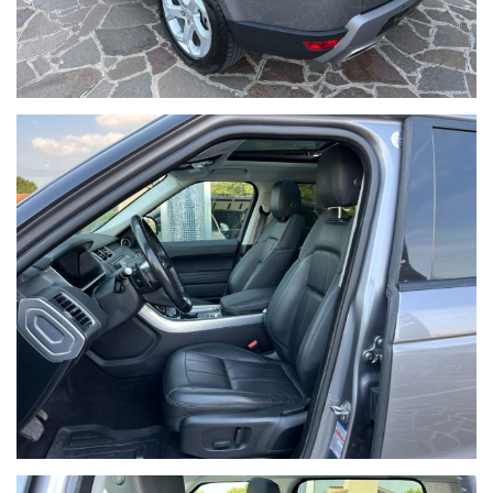
ANNUNCIO REALE, VETTURA DISPONIBILE IN SEDE, POTETE VENIRLA A
VEDERE, PROVARE E TOCCARE CON MANO.
PREZZO SENZA SORPRESE, NON LEGATO AD ALCUNA FORMA DI
FINANZIAMENTO O ALLA STIPULA DI UNA ASSICURAZIONE.
SPRINT AUTO
Per tutte le informazioni contattare:
SEDE: 0444/760759,
UFFICIO VENDITE E NOLEGGIO: VALENTINO 0039 328/8492616,
RESPONSABILE USATO: TOMMASO 0039 328/8275575.
Oppure visita il sito www.sprint-auto.it
Siamo in grado di reperire in brevissimo tempo qualsiasi tipo di
veicolo dal mercato Tedesco, secondo le specifiche ed i desideri del
cliente.
Siamo Rent Point, per le vostre esigenze di noleggio a breve e
medio termine.
Offriamo anche il servizio di Noleggio a Lungo Termine sia per
privati che ditte o partite iva, con proposte personalizzabili in base
alle varie esigenze, su ogni vettura o mezzo commerciale.