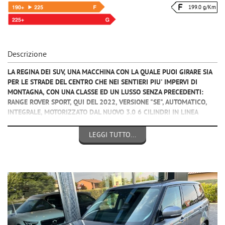
199.0 g/Km
Descrizione
LA REGINA DEI SUV, UNA MACCHINA CON LA QUALE PUOI GIRARE SIA
PER LE STRADE DEL CENTRO CHE NEI SENTIERI PIU' IMPERVI DI
MONTAGNA, CON UNA CLASSE ED UN LUSSO SENZA PRECEDENTI:
RANGE ROVER SPORT, QUI DEL 2022, VERSIONE "SE", AUTOMATICO,
INTEGRALE, MOTORIZZATO DAL NUOVO 3.0 6 CILINDRI IN LINEA
(DERIVAZIONE BMW) DIESEL MILD HYBRID DA 249CV (NO
SUPERBOLLO), CON APPENA 125000 KM PERCORSI E TAGLIANDATI.
LEGGI TUTTO...
VETTURA IN OTTIME CONDIZIONI GENERALI, IDEALE PER CHI CERCA IL
SUV COMODO, IMPONENTE, IMPORTANTE CHE SAPPIA VIAGGIARE
BENE SU TUTTI I TERRENI, EQUIPAGGIATO CON:
- ABS, ESP, AIR BAG,
- TETTO APRIBILE PANORAMICO,
- SOSPENSIONI PNEUMATICHE,
- BAULE ELETTRICO,
- TERRAIN RESPONSE,
- KEY LESS GO,