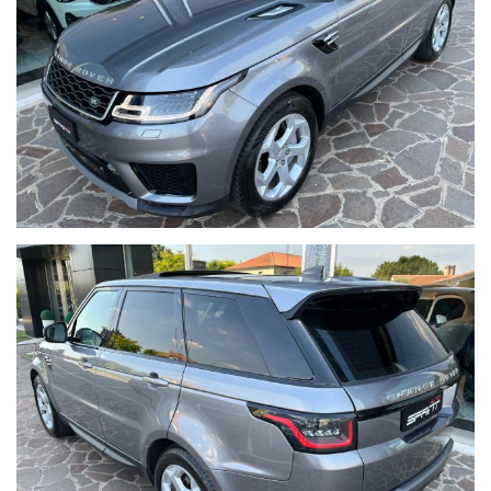
- FARI LED,
- SEDILI ELETTRICI IN PELLE NERA RISCALADABILI,
- CLIMA AUTOMATICO BI-ZONA,
- SENSORI PARCHEGGIO + TELECAMERA,
- CERCHI IN LEGA,
- NAVIGATORE SATELLITARE CARTOGRAFICO,
- VOLANTE MULTIFUNZIONE SPORTIVO,
- CRUISE CONTROL,
- LANE ASSIST,
- RADIO DAB + BT AUDIO + USB,
- COMPUTER DI BORDO,
- VIVAVOCE BLUETOOTH,
- BRACCIOLO,
- RETROVISORI RIPIEGABILI,
- SPECCHIETTI ED ALZACRISTALLI ELETTRICI,
- CHIUSURA CENTRALIZZATA CON TELECOMANDO,
- VETRI PRIVACY,
- APP CONNECT,
- ASSISTENTI ALLA GUIDA.
PREZZO ESCLUSO DEL TRASFERIMENTO DI PROPRIETA' A CARICO
DELL'ACQUIRENTE.