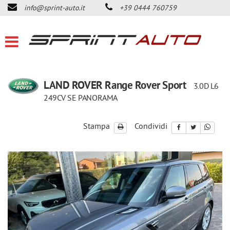
info@sprint-auto.it
+39 0444 760759
HOME
LISTA VEICOLI
ACQUISTIAMO USATO
LAND ROVER Range Rover Sport
3.0D L6
249CV SE PANORAMA
DICONO DI NOI
Stampa
Condividi
CONTATTI
NEWS
AREA COMMERCIANTI