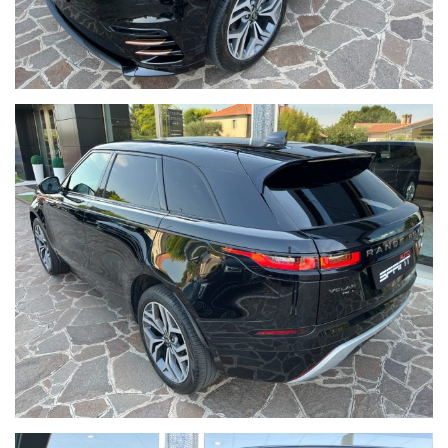
- RETROVISORI RIPIEGABILI,
- SPECCHIETTI ED ALZACRISTALLI ELETTRICI,
- CHIUSURA CENTRALIZZATA CON TELECOMANDO,
- VETRI PRIVACY,
- BAULE ELETTRICO,
- APP CONNECT,
- ASSISTENTI ALLA GUIDA.
PREZZO ESCLUSO DEL TRASFERIMENTO DI PROPRIETA' A CARICO
DELL'ACQUIRENTE.
ANNUNCIO REALE, VETTURA DISPONIBILE IN SEDE, POTETE VENIRLA A
VEDERE, PROVARE E TOCCARE CON MANO.
PREZZO SENZA SORPRESE, NON LEGATO AD ALCUNA FORMA DI
FINANZIAMENTO O ALLA STIPULA DI UNA ASSICURAZIONE.
SPRINT AUTO
Per tutte le informazioni contattare:
SEDE: 0444/760759,
UFFICIO VENDITE E NOLEGGIO: VALENTINO 0039 328/8492616,
RESPONSABILE USATO: TOMMASO 0039 328/8275575.