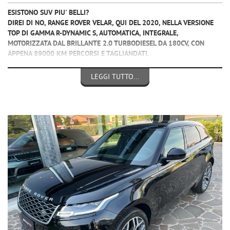
ESISTONO SUV PIU' BELLI?
DIREI DI NO, RANGE ROVER VELAR, QUI DEL 2020, NELLA VERSIONE
TOP DI GAMMA R-DYNAMIC S, AUTOMATICA, INTEGRALE,
MOTORIZZATA DAL BRILLANTE 2.0 TURBODIESEL DA 180CV, CON
APPENA 89000 KM PERCORSI E TAGLIANDATI.
VETTURA IN OTTIME CONDIZIONI GENERALI, IDEALE PER CHI CERCA
IMMAGINE, ABITABILITA' ED IL CONFORT CHE SOLO UNA RANGE SA
LEGGI TUTTO...
DARE, MA ALL'OCCORRENZA SA ESSERE UN VERO FUORISTRADA SU
OGNI TERRENO, EQUIPAGGIATA CON:
- ABS, ESP, AIR BAG,
- FARI LED,
- CLIMA AUTOMATICO BI-ZONA,
- SENSORI PARCHEGGIO + TELECAMERA,
- CERCHI IN LEGA MAGGIORATI,
- NAVIGATORE SATELLITARE CARTOGRAFICO,
- VOLANTE MULTIFUNZIONE SPORTIVO CON PADDLE,
- CRUISE CONTROL,
- LANE ASSIST,
- RADIO DAB + BT AUDIO + USB,
- COMPUTER DI BORDO,
- VIVAVOCE BLUETOOTH,
- BRACCIOLO,