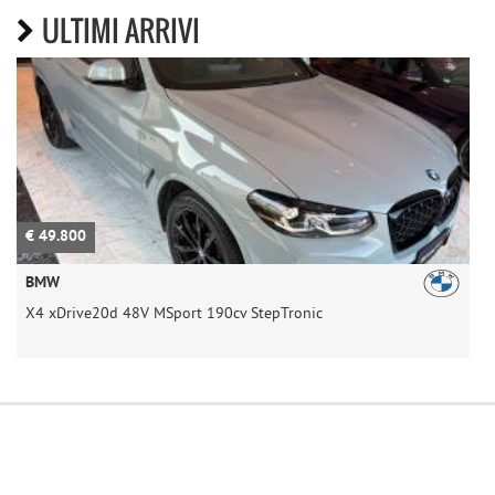
ULTIMI ARRIVI
€ 49.800
€
BMW
X4 xDrive20d 48V MSport 190cv StepTronic