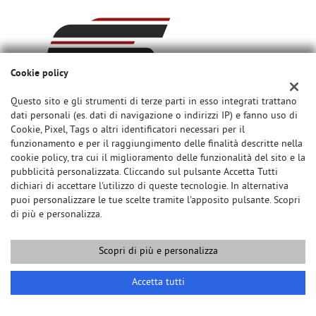
Cookie policy
Questo sito e gli strumenti di terze parti in esso integrati trattano
dati personali (es. dati di navigazione o indirizzi IP) e fanno uso di
Cookie, Pixel, Tags o altri identificatori necessari per il
funzionamento e per il raggiungimento delle finalità descritte nella
cookie policy, tra cui il miglioramento delle funzionalità del sito e la
pubblicità personalizzata. Cliccando sul pulsante Accetta Tutti
Sede di Noventa Vicentina
dichiari di accettare l'utilizzo di queste tecnologie. In alternativa
Via Migliadizzi, 12/B
puoi personalizzare le tue scelte tramite l'apposito pulsante. Scopri
36025 Noventa Vicentina (VI)
di più e personalizza.
Telefono:
+39 0444 760759
Cellulare:
+39 328 8275575
Scopri di più e personalizza
Cellulare:
+39 328 8492616
Email:
info@sprint-auto.it
Accetta tutti
Indicazioni stradali