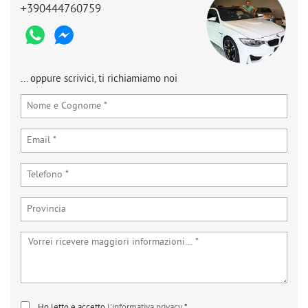
+390444760759
... oppure scrivici, ti richiamiamo noi
Ho letto e accetto
l'informativa privacy
*