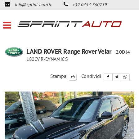
info@sprint-auto.it
+39 0444 760759
HOME
LISTA VEICOLI
ACQUISTIAMO USATO
LAND ROVER Range Rover Velar
2.0D I4
180CV R-DYNAMIC S
DICONO DI NOI
Stampa
Condividi
CONTATTI
NEWS
AREA COMMERCIANTI