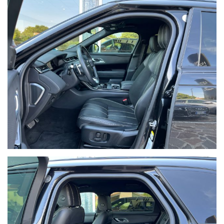
Oppure visita il sito www.sprint-auto.it
Siamo in grado di reperire in brevissimo tempo qualsiasi tipo di
veicolo dal mercato Tedesco, secondo le specifiche ed i desideri del
cliente.
Siamo Rent Point, per le vostre esigenze di noleggio a breve e
medio termine.
Offriamo anche il servizio di Noleggio a Lungo Termine sia per
privati che ditte o partite iva, con proposte personalizzabili in base
alle varie esigenze, su ogni vettura o mezzo commerciale.
VISIBILE PRESSO LO SHOWROOM DI
NOVENTA VICENTINA, VIA MIGLIADIZZI 12/B.
Seguici anche su Facebook e Instagram / Follow us on Facebook
and Instagram