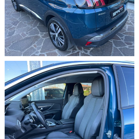
PREZZO SENZA SORPRESE, NON LEGATO AD ALCUNA FORMA DI
FINANZIAMENTO O ALLA STIPULA DI UNA ASSICURAZIONE.
SPRINT AUTO
Per tutte le informazioni contattare:
SEDE: 0444/760759,
UFFICIO VENDITE E NOLEGGIO: VALENTINO 0039 328/8492616,
RESPONSABILE USATO: TOMMASO 0039 328/8275575.
Oppure visita il sito www.sprint-auto.it
Siamo in grado di reperire in brevissimo tempo qualsiasi tipo di
veicolo dal mercato Tedesco, secondo le specifiche ed i desideri del
cliente.
Siamo Rent Point, per le vostre esigenze di noleggio a breve e
medio termine.
Offriamo anche il servizio di Noleggio a Lungo Termine sia per
privati che ditte o partite iva, con proposte personalizzabili in base
alle varie esigenze, su ogni vettura o mezzo commerciale.
VISIBILE PRESSO LO SHOWROOM DI
NOVENTA VICENTINA, VIA MIGLIADIZZI 12/B.