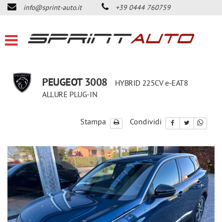
info@sprint-auto.it
+39 0444 760759
HOME
LISTA VEICOLI
ACQUISTIAMO USATO
PEUGEOT 3008
HYBRID 225CV e-EAT8
ALLURE PLUG-IN
DICONO DI NOI
Stampa
Condividi
CONTATTI
NEWS
AREA COMMERCIANTI