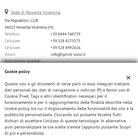
Sede di Noventa Vicentina
Via Migliadizzi, 12/B
36025 Noventa Vicentina (VI)
Telefono:
+39 0444 760759
Cellulare:
+39 328 8275575
Cellulare:
+39 328 8492616
Email:
info@sprint-auto.it
Indicazioni stradali
Cookie policy
Dati fiscali:
Questo sito e gli strumenti di terze parti in esso integrati trattano
dati personali (es. dati di navigazione o indirizzi IP) e fanno uso di
C.F/P.IVA:
Cookie, Pixel, Tags o altri identificatori necessari per il
01532370291
funzionamento e per il raggiungimento delle finalità descritte nella
cookie policy, tra cui il miglioramento delle funzionalità del sito e la
pubblicità personalizzata. Cliccando sul pulsante Accetta Tutti
dichiari di accettare l'utilizzo di queste tecnologie. In alternativa
puoi personalizzare le tue scelte tramite l'apposito pulsante. Scopri
di più e personalizza.