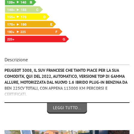
Descrizione
PEUGEOT 3008, IL SUV FRANCESE CHE TANTO PIACE PER LA SUA
COMODITA', QUI DEL 2022, AUTOMATICO, VERSIONE TOP DI GAMMA
ALLURE, MOTORIZZATA DAL NUOVO 1.6 IBRIDO PLUG-IN BENZINA DA
BEN 225CV TOTALI, CON APPENA 113000 KM PERCORSI E
CERTIFICATI.
VETTURA IDEALE PER CHI CERCA LA GUIDA ALTA E FA BREVI TRAGITTI
QUOTIDIANI, COSI' RIESCE A SFRUTTARE I 50 KM DI ELETTRICO,
LEGGI TUTTO...
MAGARI CARICATI A CASA COL FOTOVOLTAICO, EQUIPAGGIATA CON:
- ABS, ESP, AIR BAG,
- FARI LED,
- CLIMA AUTOMATICO BI-ZONA,