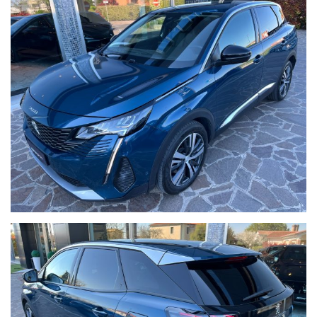
- SENSORI PARCHEGGIO,
- CERCHI IN LEGA,
- NAVIGATORE SATELLITARE CARTOGRAFICO,
- VOLANTE MULTIFUNZIONE SPORTIVO CON PADDLE,
- CRUISE CONTROL,
- LANE ASSIST,
- RADIO DAB + BT AUDIO + USB,
- COMPUTER DI BORDO,
- VIVAVOCE BLUETOOTH,
- BRACCIOLO,
- RETROVISORI RIPIEGABILI,
- SPECCHIETTI ED ALZACRISTALLI ELETTRICI,
- CHIUSURA CENTRALIZZATA CON TELECOMANDO,
- VETRI PRIVACY,
- SEDILI SPORTI IN PELLE E TESSUTO,
- APP CONNECT,
- ASSISTENTI ALLA GUIDA.
PREZZO ESCLUSO DEL TRASFERIMENTO DI PROPRIETA' A CARICO
DELL'ACQUIRENTE.
ANNUNCIO REALE, VETTURA DISPONIBILE IN SEDE, POTETE VENIRLA A
VEDERE, PROVARE E TOCCARE CON MANO.