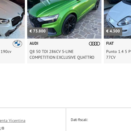
€ 4.300
€ 19.80
FIAT
AUDI
INE
Punto 1.4 5 PORTE EASYPOWER GPL
A6 AVANT
SIVE QUATTRO
77CV
LINE
Dati fiscali:
enta Vicentina
2/B