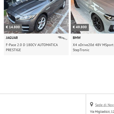
€ 49.800
€ 73.800
BMW
AUDI
X4 xDrive20d 48V MSport 190cv
Q8 50 TDI 286CV S-L
StepTronic
COMPETITION EXCLU
Sede di Nov
Via Migliadizzi, 1