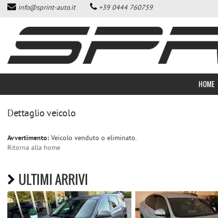
info@sprint-auto.it
+39 0444 760759
HOME
LISTA VEICOLI
ACQUISTIAMO USATO
HOME
DICONO DI NOI
Dettaglio veicolo
CONTATTI
Avvertimento:
Veicolo venduto o eliminato.
Ritorna alla home
NEWS
ULTIMI ARRIVI
AREA COMMERCIANTI