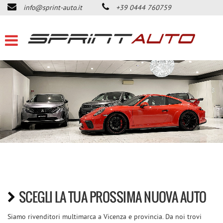
info@sprint-auto.it
+39 0444 760759
HOME
LISTA VEICOLI
ACQUISTIAMO USATO
DICONO DI NOI
CONTATTI
NEWS
AREA COMMERCIANTI
SCEGLI LA TUA PROSSIMA NUOVA AUTO
Siamo rivenditori multimarca a Vicenza e provincia. Da noi trovi