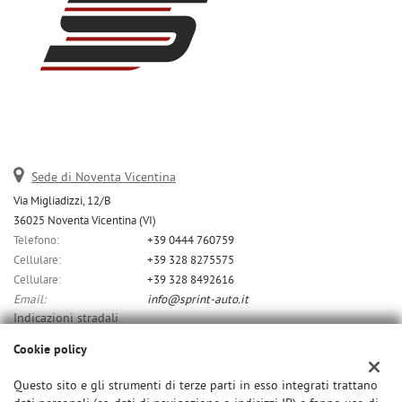
Sede di Noventa Vicentina
Via Migliadizzi, 12/B
36025 Noventa Vicentina (VI)
Telefono:
+39 0444 760759
Cellulare:
+39 328 8275575
Cellulare:
+39 328 8492616
Email:
info@sprint-auto.it
Indicazioni stradali
Cookie policy
Dati fiscali:
Questo sito e gli strumenti di terze parti in esso integrati trattano