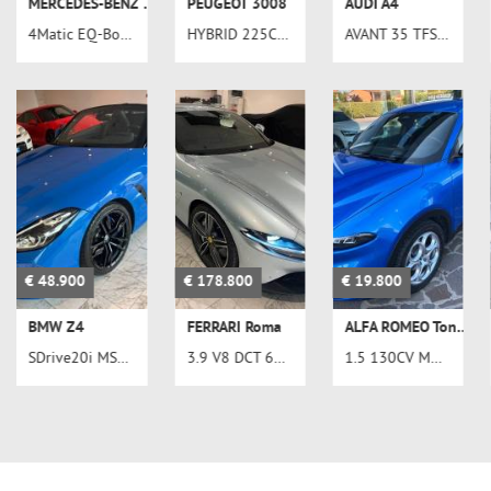
MERCEDES-BENZ GLE 450
PEUGEOT 3008
AUDI A4
4Matic EQ-Boost Premium AMG 367cv 9G-Tronic
HYBRID 225CV e-EAT8 ALLURE PLUG-IN
AVANT 35 TFSI S-TRONIC 150CV BUSINESS ADVANCED
€ 48.900
€ 178.800
€ 19.800
BMW Z4
FERRARI Roma
ALFA ROMEO Tonale
SDrive20i MSport 197cv StepTronic Shadow
3.9 V8 DCT 620CV
1.5 130CV MHEV TCT7 SPRINT