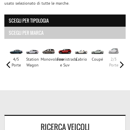
usato selezionato di tutte le marche.
SCEGLI PER TIPOLOGIA
SCEGLI PER MARCA
/3
4/5
Station
Monovolume
Fuoristrada
Cabrio
Coupé
2/3
4
rte
Porte
Wagon
e Suv
Porte
Po
RICERCA VEICOLI